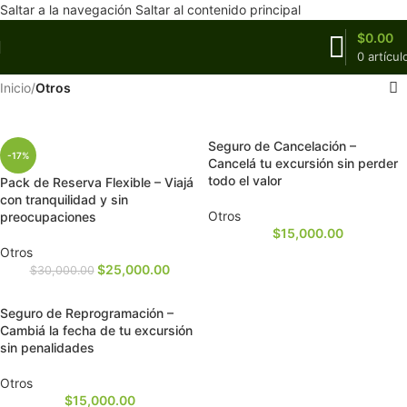
Saltar a la navegación
Saltar al contenido principal
$
0.00
0
artícul
Inicio
/
Otros
Seguro de Cancelación –
-17%
Cancelá tu excursión sin perder
todo el valor
Pack de Reserva Flexible – Viajá
con tranquilidad y sin
Otros
preocupaciones
$
15,000.00
Otros
$
25,000.00
$
30,000.00
Seguro de Reprogramación –
Cambiá la fecha de tu excursión
sin penalidades
Otros
$
15,000.00