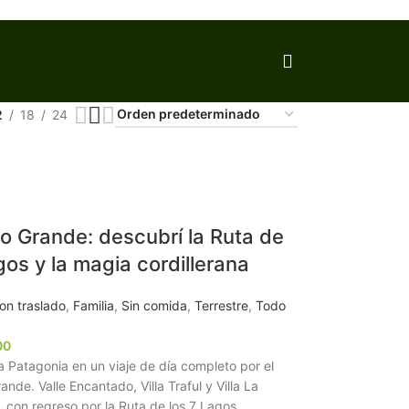
2
18
24
to Grande: descubrí la Ruta de
gos y la magia cordillerana
on traslado
,
Familia
,
Sin comida
,
Terrestre
,
Todo
00
a Patagonia en un viaje de día completo por el
ande. Valle Encantado, Villa Traful y Villa La
 con regreso por la Ruta de los 7 Lagos.