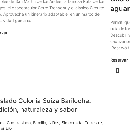
íbles de San Martín de los Andes, la famosa Ruta de los
agua
os, el espectacular Cerro Tronador y el clásico Circuito
. Aprovechá un itinerario adaptable, en un marco de
sividad genuina.
Permití qu
ruta de lo
rvar
Descubrí v
cautivante
¡Reservá t
Reservar
slado Colonia Suiza Bariloche:
dición, naturaleza y sabor
tos
,
Con traslado
,
Familia
,
Niños
,
Sin comida
,
Terrestre
,
 el Año