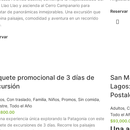
 Llao Llao y ascienda al Cerro Campanario para
Reservar
utar de panorámicas inmejorables. Una excursión que
ina paisajes, comodidad y aventura en un recorrido
.
rvar
uete promocional de 3 días de
San Ma
ursión
Lagos:
Postal
tos
,
Con traslado
,
Familia
,
Niños
,
Promos
,
Sin comida
,
stre
,
Todo el Año
Adultos
,
C
,800.00
Todo el A
una experiencia única explorando la Patagonia con este
$
93,000.
te de excursiones de 3 días. Recorre los paisajes
Una a