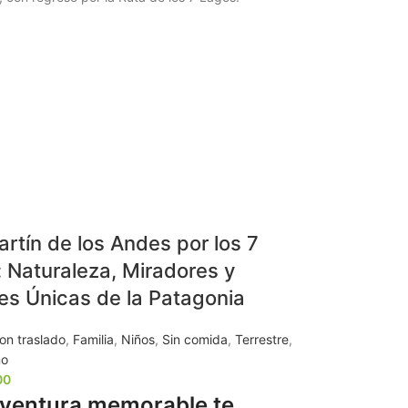
rtín de los Andes por los 7
 Naturaleza, Miradores y
es Únicas de la Patagonia
on traslado
,
Familia
,
Niños
,
Sin comida
,
Terrestre
,
ño
00
ventura memorable te