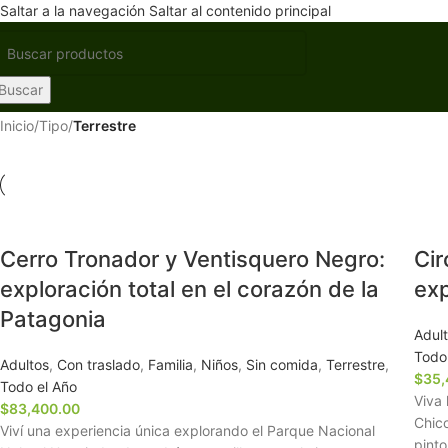
Saltar a la navegación
Saltar al contenido principal
Buscar
Inicio
/
Tipo
/
Terrestre
Cerro Tronador y Ventisquero Negro:
Cir
exploración total en el corazón de la
exp
Patagonia
Adul
Todo
Adultos
,
Con traslado
,
Familia
,
Niños
,
Sin comida
,
Terrestre
,
$
35,
Todo el Año
Viva 
$
83,400.00
Chico
Viví una experiencia única explorando el Parque Nacional
pinto