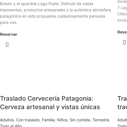
incre
Bolsón y el apacible Lago Puelo. Disfrutá de vistas
7 Lag
imponentes, productos artesanales y la auténtica atmósfera
Chico
patagónica en esta propuesta cuidadosamente pensada
exclu
para vos.
Rese
Reservar
Traslado Cervecería Patagonia:
Tra
Cerveza artesanal y vistas únicas
tra
Adultos
,
Con traslado
,
Familia
,
Niños
,
Sin comida
,
Terrestre
,
Adul
Todo el Año
Todo