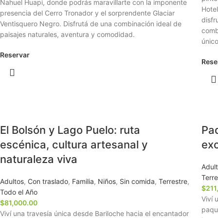
Nahuel Huapi, donde podrás maravillarte con la imponente
Hotel
presencia del Cerro Tronador y el sorprendente Glaciar
disfr
Ventisquero Negro. Disfrutá de una combinación ideal de
comb
paisajes naturales, aventura y comodidad.
único
Reservar
Rese
El Bolsón y Lago Puelo: ruta
Paq
escénica, cultura artesanal y
exc
naturaleza viva
Adul
Terre
Adultos
,
Con traslado
,
Familia
,
Niños
,
Sin comida
,
Terrestre
,
$
211
Todo el Año
Viví 
$
81,000.00
paque
Viví una travesía única desde Bariloche hacia el encantador