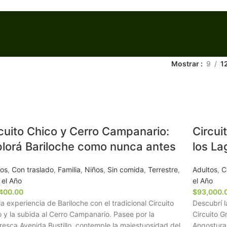
Mostrar
9
1
cuito Chico y Cerro Campanario:
Circui
lorá Bariloche como nunca antes
los La
tos
,
Con traslado
,
Familia
,
Niños
,
Sin comida
,
Terrestre
,
Adultos
,
C
 el Año
el Año
400.00
$
93,000.
la experiencia de Bariloche con el tradicional Circuito
Descubrí l
 y la subida al Cerro Campanario. Pasee por la
Circuito Gr
resca Avenida Bustillo, contemple la majestuosidad del
Angostura,