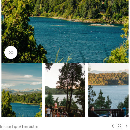
Haga clic para ampliar
Inicio
/
Tipo
/
Terrestre