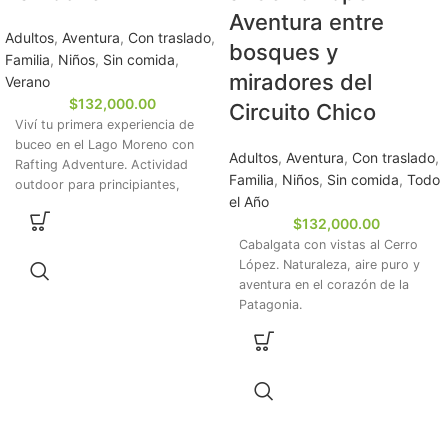
Aventura entre
Adultos
,
Aventura
,
Con traslado
,
bosques y
Familia
,
Niños
,
Sin comida
,
miradores del
Verano
$
132,000.00
Circuito Chico
Viví tu primera experiencia de
buceo en el Lago Moreno con
Adultos
,
Aventura
,
Con traslado
,
Rafting Adventure. Actividad
Familia
,
Niños
,
Sin comida
,
Todo
outdoor para principiantes,
el Año
equipo completo y traslado
$
132,000.00
incluidos.
Cabalgata con vistas al Cerro
López. Naturaleza, aire puro y
aventura en el corazón de la
Patagonia.