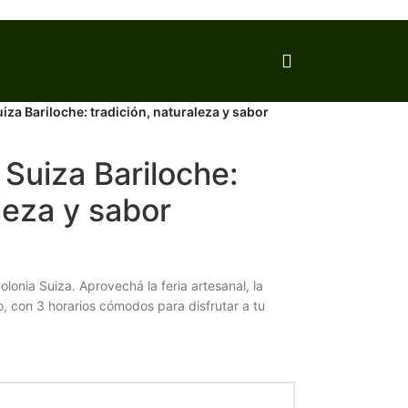
iza Bariloche: tradición, naturaleza y sabor
 Suiza Bariloche:
leza y sabor
lonia Suiza. Aprovechá la feria artesanal, la
to, con 3 horarios cómodos para disfrutar a tu