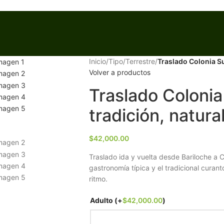
Inicio
/
Tipo
/
Terrestre
/
Traslado Colonia Su
Volver a productos
Traslado Colonia
tradición, natura
$
42,000.00
Traslado ida y vuelta desde Bariloche a Co
gastronomía típica y el tradicional curan
ritmo.
Adulto
(+
$
42,000.00
)