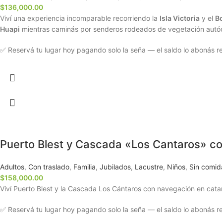
$
136,000.00
Viví una experiencia incomparable recorriendo la
Isla Victoria
y el
B
Huapi
mientras caminás por senderos rodeados de vegetación autócto
✅ Reservá tu lugar hoy pagando solo la seña — el saldo lo abonás rec
Puerto Blest y Cascada «Los Cantaros» co
Adultos
,
Con traslado
,
Familia
,
Jubilados
,
Lacustre
,
Niños
,
Sin comid
$
158,000.00
Viví Puerto Blest y la Cascada Los Cántaros con navegación en catam
✅ Reservá tu lugar hoy pagando solo la seña — el saldo lo abonás rec