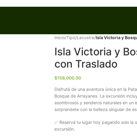
Inicio
/
Tipo
/
Lacustre
/
Isla Victoria y Bos
Isla Victoria y 
con Traslado
$
158,000.00
Disfrutá de una aventura única en la Patag
Bosque de Arrayanes. La excursión incluy
asombrosos y senderos naturales en un e
sorprendete con la belleza singular de es
✅ Reservá tu lugar hoy pagando solo la se
excursión.