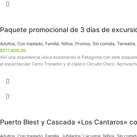
Paquete promocional de 3 días de excursi
Adultos
,
Con traslado
,
Familia
,
Niños
,
Promos
,
Sin comida
,
Terrestre
,
$
211,800.00
Viví una experiencia única explorando la Patagonia con este paquete
el espectacular Cerro Tronador y el clásico Circuito Chico. Aprovech
Puerto Blest y Cascada «Los Cantaros» co
Adultos
,
Con traslado
,
Familia
,
Jubilados
,
Lacustre
,
Niños
,
Sin comid