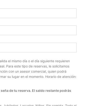
alida el mismo día o el día siguiente requieren
eal. Para este tipo de reservas, le solicitamos
nción con un asesor comercial, quien podrá
irmar su lugar en el momento. Horario de atención:
seña de tu reserva. El saldo restante podrás
a
,
Jubilados
,
Lacustre
,
Niños
,
Sin comida
,
Todo el