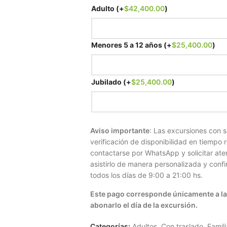
Adulto
(+
$
42,400.00
)
Menores 5 a 12 años
(+
$
25,400.00
)
Jubilado
(+
$
25,400.00
)
Aviso importante
: Las excursiones con s
verificación de disponibilidad en tiempo r
contactarse por WhatsApp y solicitar ate
asistirlo de manera personalizada y conf
todos los días de 9:00 a 21:00 hs.
Este pago corresponde únicamente a la 
abonarlo el día de la excursión.
Categorías:
Adultos
,
Con traslado
,
Famili