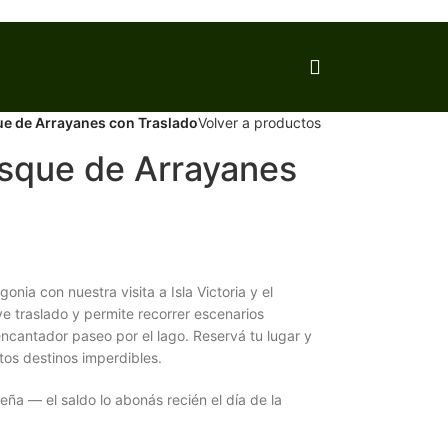
que de Arrayanes con Traslado
Volver a productos
Bosque de Arrayanes
onia con nuestra visita a Isla Victoria y el
e traslado y permite recorrer escenarios
ncantador paseo por el lago. Reservá tu lugar y
tos destinos imperdibles.
ña — el saldo lo abonás recién el día de la