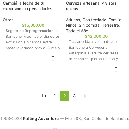
Cambiá la fecha de tu
Cerveza artesanal y vistas
Descubrí vistas asombrosas y
excursión sin penalidades
únicas
recorré una localidad
cautivante, enmarcada por un
Otros
Adultos
,
Con traslado
,
Familia
,
entorno natural inigualable.
$
15,000.00
Niños
,
Sin comida
,
Terrestre
,
¡Reservá tu espacio y disfrutá
Todo el Año
Seguro de Reprogramación en
de esta vivencia irrepetible!
$
42,000.00
Bariloche. Modificá el día de tu
Traslado ida y vuelta desde
excursión sin cargos extra
Bariloche a Cervecería
hasta la jornada previa. Sumalo
Patagonia. Disfrutá cervezas
a tu compra al momento de
RESERVAR
artesanales, platos típicos y
reservar.
una vista única al Lago Moreno
RESERVAR
y la Cordillera.
←
1
2
3
→
1993–2026
Rafting Adventure
— Mitre 83, San Carlos de Bariloche.