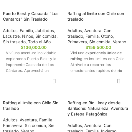
pagando solo la seña — el
navegando por las tranquilas
saldo lo abonás recién el día
aguas del
lago Nahuel Huapi
.
Puerto Blest y Cascada “Los
Rafting al límite con Chile con
de la excursión.
Maravíllese con el misterioso
Cantaros” Sin Traslado
traslado
Lago Frías
y explore los
caminos de la
selva valdiviana
Adultos
,
Familia
,
Jubilados
,
Adultos
,
Aventura
,
Con
al pie de la espectacular
Lacustre
,
Niños
,
Sin comida
,
traslado
,
Familia
,
Otoño
,
cordillera de los Andes
.
Sin traslado
,
Todo el Año
Primavera
,
Sin comida
,
Verano
$
136,000.00
$
159,500.00
✅ Reservá tu lugar hoy
Viví una aventura inolvidable
Viví una
experiencia única de
pagando solo la seña — el
explorando Puerto Blest y la
rafting
en los límites con Chile.
saldo lo abonás recién el día
imponente Cascada de Los
Atrévete a recorrer los
de la excursión.
Cántaros. Aprovechá un
emocionantes rápidos del
río
trayecto en catamarán y
Manso,
todo incluido, junto
RESERVAR
RESERVAR
recorridos a pie por la selva
con el equipo obligatorio y la
valdiviana, disfrutando de
tranquilidad de contar con
jornadas únicas en pleno
guías profesionales en kayak.
corazón de la Patagonia
Ideal para quienes desean una
Rafting al límite con Chile Sin
Rafting en Río Limay desde
argentina.
inmersión profunda en la
traslado
Bariloche: Naturaleza, Aventura
naturaleza.
y Estepa Patagónica
✅ Reservá tu lugar hoy
Adultos
,
Aventura
,
Familia
,
pagando solo la seña — el
Primavera
,
Sin comida
,
Sin
Adultos
,
Aventura
,
Con
saldo lo abonás recién el día
traslado
,
Verano
traslado
,
Familia
,
Invierno
,