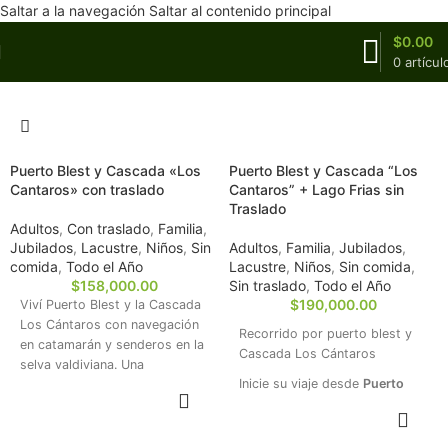
Saltar a la navegación
Saltar al contenido principal
$
0.00
0
artícul
Puerto Blest y Cascada «Los
Puerto Blest y Cascada “Los
Cantaros» con traslado
Cantaros” + Lago Frias sin
Traslado
Adultos
,
Con traslado
,
Familia
,
Jubilados
,
Lacustre
,
Niños
,
Sin
Adultos
,
Familia
,
Jubilados
,
comida
,
Todo el Año
Lacustre
,
Niños
,
Sin comida
,
$
158,000.00
Sin traslado
,
Todo el Año
$
190,000.00
Viví Puerto Blest y la Cascada
Los Cántaros con navegación
Recorrido por puerto blest y
en catamarán y senderos en la
Cascada Los Cántaros
selva valdiviana. Una
Inicie su viaje desde
Puerto
experiencia única en la
RESERVAR
Pañuelo
disfrutando de una
Patagonia.
RESERVAR
excursión inolvidable hasta la
✅ Reservá tu lugar hoy
Cascada de los Cántaros
,