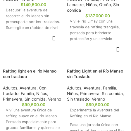
de la excursión.
$
149,500.00
Lacustre
,
Niños
,
Otoño
,
Sin
comida
Descubrí la aventura de
$
137,000.00
recorrer el río Manso sin
Viví el río Limay con una
preocuparte por los traslados.
travesía de rafting tranquila,
Sumergite en rápidos de nivel
pensada para brindarte
III/IV. Perfecta para mayores de
RESERVAR
protección y un servicio
14 años, esta experiencia
personalizado en un paisaje
combina emoción, paisajes
RESERVAR
natural único. Perfecta para
increíbles y pura adrenalina.
grupos familiares y quienes se
inician en la aventura.
Rafting light en el río Manso
Rafting Light en el Río Manso
con traslado
sin Traslado
Adultos
,
Aventura
,
Con
Adultos
,
Aventura
,
Familia
,
traslado
,
Familia
,
Niños
,
Niños
,
Primavera
,
Sin comida
,
Primavera
,
Sin comida
,
Verano
Sin traslado
,
Verano
$
99,500.00
$
89,500.00
Viví una aventura única de
Experimentá la Aventura del
rafting suave en el río Manso.
Rafting en el Río Manso
Pensada especialmente para
Pasa una jornada única con
grupos familiares y quienes se
nuestro rafting suave en el Río